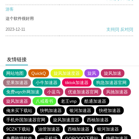
游客
这个软件很好用
2023-12-11
支持
[0]
反对
[0]
友情链接
网站地图
QuickQ
旋风加速度器
旋风
旋风加速
坚果加速器
小牛加速器
tiktok加速器
狗急加速器官网
免费vqn外网加速
小蓝鸟
优途加速器官网
风驰加速器
旋风加速器
八戒看书
老王vnp
酷通加速器
俺来买下载站
快鸭加速器
银河加速器
快橙加速器
手机外国加速器官网
旋风加速度器
西柚加速器
9CZK下载站
油管加速器
西柚加速器
银河加速器
免费跨墙软件
一元机场
GOROOO下载站
快橙加速器