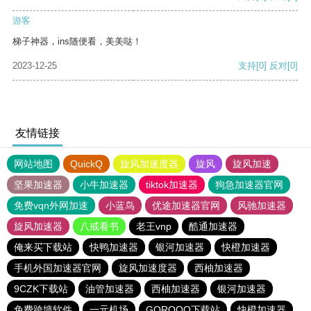
游客
梯子神器，ins随便看，美美哒！
2023-12-25
支持
[0]
反对
[0]
友情链接
网站地图
QuickQ
旋风加速度器
旋风
旋风加速
坚果加速器
小牛加速器
tiktok加速器
狗急加速器官网
免费vqn外网加速
小蓝鸟
优途加速器官网
风驰加速器
旋风加速器
八戒看书
老王vnp
酷通加速器
俺来买下载站
快鸭加速器
银河加速器
快橙加速器
手机外国加速器官网
旋风加速度器
西柚加速器
9CZK下载站
油管加速器
西柚加速器
银河加速器
免费跨墙软件
一元机场
GOROOO下载站
快橙加速器